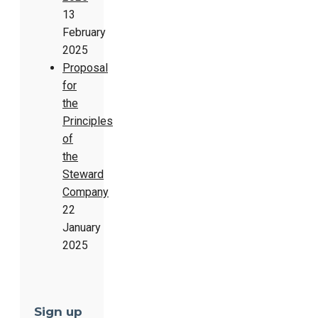
13
February
2025
Proposal
for
the
Principles
of
the
Steward
Company
22
January
2025
Sign up