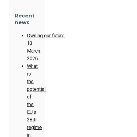
Recent
news
Owning our future
13
March
2026
What
is
the
potential
of
the
EU’s
28th
regime
in